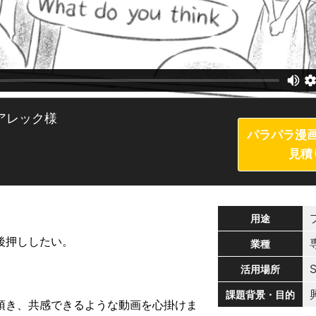
アレック様
パラパラ漫
見積
用途
後押ししたい。
業種
活用場所
課題背景・目的
頂き、共感できるような動画を心掛けま