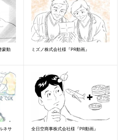
啓蒙動
ミズノ株式会社様『PR動画』
ルネサ
全日空商事株式会社様『PR動画』