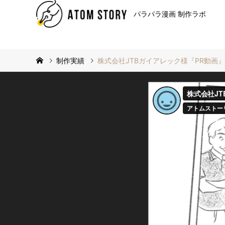
パラパラ漫画 制作ラボ
制作実績
株式会社JTBガイアレック様『PR動画』