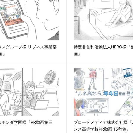
ウスグループ様 リブネス事業部
特定非営利活動法人HERO様『
画』
画』
人ホンダ学園様『PR動画第三
ブロードメディア株式会社様『
ンス高等学校PR動画 15秒篇』