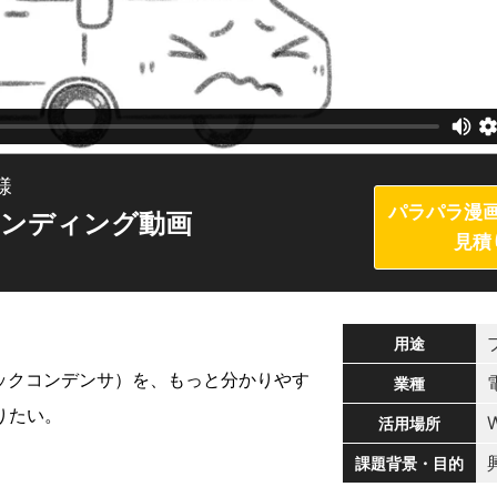
様
パラパラ漫
ブランディング動画
見積
用途
ックコンデンサ）を、もっと分かりやす
業種
りたい。
活用場所
課題背景・目的