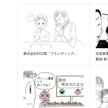
株式会社ECC様『ブランディング』
住友林
動画 第