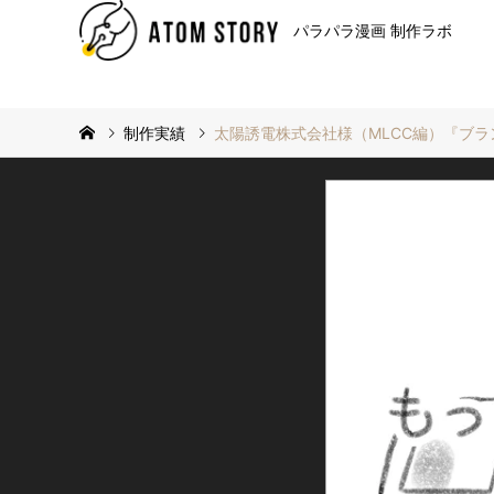
パラパラ漫画 制作ラボ
制作実績
太陽誘電株式会社様（MLCC編）『ブ