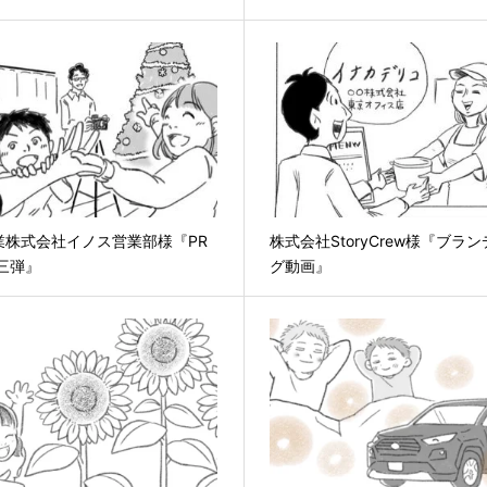
業株式会社イノス営業部様『PR
株式会社StoryCrew様『ブラ
三弾』
グ動画』