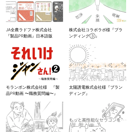
JA全農ラドファ株式会社
株式会社コラボラボ様『ブラ
『製品PR動画』日本語版
ンディング③』
モランボン株式会社様 『製
太陽誘電株式会社様『ブラン
品PR動画 〜職務質問編〜』
ディング』