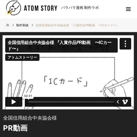
パラパラ漫画 制作ラボ
制作実績
全国信用組合中央協会様 『入賞作品PR動画 〜ICカード〜』
全国信用組合中央協会様
PR動画