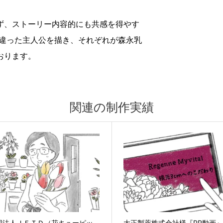
ず、ストーリー内容的にも共感を得やす
も違った主人公を描き、それぞれが森永乳
おります。
関連の制作実績
団法人ＪＦＴＤ（花キューピッ
大正製薬株式会社様『PR動画