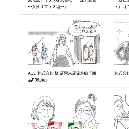
〜女性オフィス編〜』
ト） 
AGC 株式会社 様 店頭来店促進編『商
株式会
品PR動画』