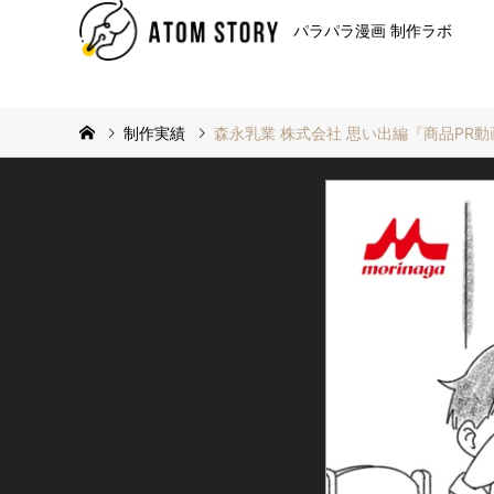
パラパラ漫画 制作ラボ
制作実績
森永乳業 株式会社 思い出編『商品PR動