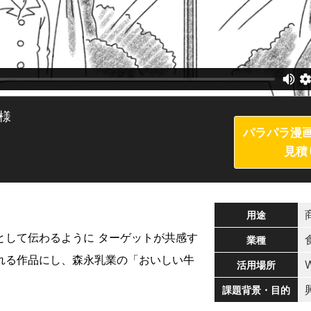
様
パラパラ漫
見積
用途
として伝わるように ターゲットが共感す
業種
れる作品にし、森永乳業の「おいしい牛
活用場所
課題背景・目的