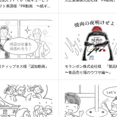
ギフト券課様『PR動画 〜紙ギ…
社ティップネス様『認知動画』
モランボン株式会社様 『製品
〜食品売り場のウワサ編〜』