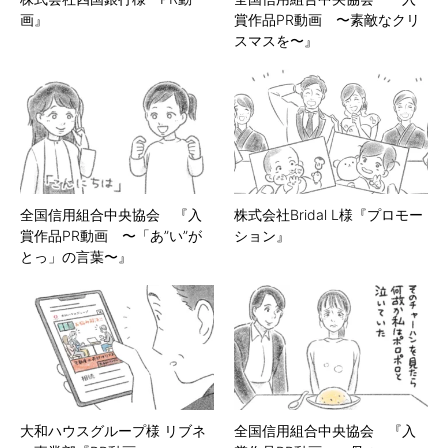
画』
賞作品PR動画 〜素敵なクリ
スマスを〜』
全国信用組合中央協会 『入
株式会社Bridal L様『プロモー
賞作品PR動画 〜「あ”い”が
ション』
とっ」の言葉〜』
大和ハウスグループ様 リブネ
全国信用組合中央協会 『入