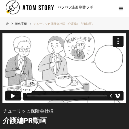
パラパラ漫画 制作ラボ
制作実績
チューリッヒ保険会社様（介護編）『PR動画』
チューリッヒ保険会社様
介護編PR動画