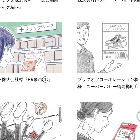
シック編〜』
ン株式会社様『PR動画①』
ブックオフコーポレーション株
様 スーパーバザー綱島樽町店