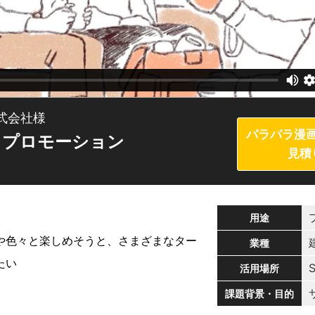
式会社様
パラパラ漫
 プロモーション
見積
用途
や色々と楽しめそうと、さまざまなター
業種
たい
活用場所
課題背景・目的